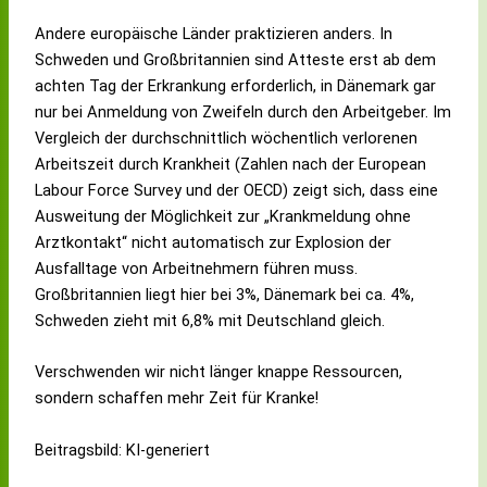
v
5
!
s
l
n
Andere europäische Länder praktizieren anders. In
o
.
s
o
i
r
2
e
s
m
Schweden und Großbritannien sind Atteste erst ab dem
ü
6
n
s
T
achten Tag der Erkrankung erforderlich, in Dänemark gar
b
g
!
e
e
nur bei Anmeldung von Zweifeln durch den Arbeitgeber. Im
e
e
n
a
r
s
!
m
Vergleich der durchschnittlich wöchentlich verlorenen
g
c
!
Arbeitszeit durch Krankheit (Zahlen nach der European
e
h
Labour Force Survey und der OECD) zeigt sich, dass eine
h
l
e
o
Ausweitung der Möglichkeit zur „Krankmeldung ohne
n
s
Arztkontakt“ nicht automatisch zur Explosion der
d
s
Ausfalltage von Arbeitnehmern führen muss.
e
n
Großbritannien liegt hier bei 3%, Dänemark bei ca. 4%,
!
Schweden zieht mit 6,8% mit Deutschland gleich.
Verschwenden wir nicht länger knappe Ressourcen,
sondern schaffen mehr Zeit für Kranke!
Beitragsbild: KI-generiert