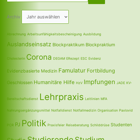
Archiv
Abrechnung
Arbeitsunfähigkeitsbescheinigung
Ausbildung
Auslandseinsatz
Blockpraktikum
Blockpraktium
Corona
Cholesterin
DEGAM
ERezept
ESC
Evidenz
Famulatur
Fortbildung
Evidenzbasierte Medizin
Impfungen
Humanitäre Hilfe
Geschlossen
HzV
JADE
KV-
Lehrpraxis
Bereitschaftsdienst
Leitlinien
MFA
Nahrungsergänzungsmittel
Notfalldienst
Notfallmedizin
Organisation
Paxlovid
Politik
PJ
Studenten
PCR
Praxisfeier
Reiseberatung
Schilddrüse
Studierende
Studium