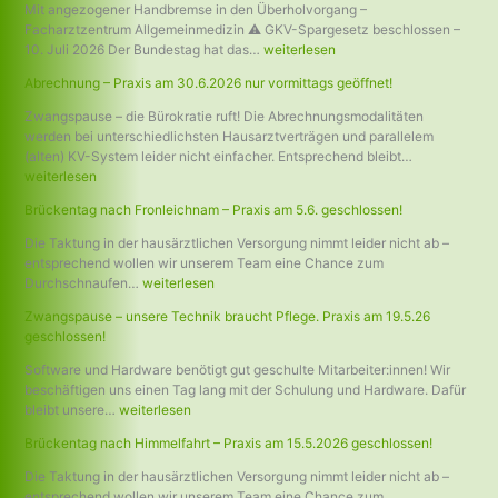
Mit angezogener Handbremse in den Überholvorgang –
Facharztzentrum Allgemeinmedizin ⚠ GKV-Spargesetz beschlossen –
10. Juli 2026 Der Bundestag hat das…
weiterlesen
Abrechnung – Praxis am 30.6.2026 nur vormittags geöffnet!
Zwangspause – die Bürokratie ruft! Die Abrechnungsmodalitäten
werden bei unterschiedlichsten Hausarztverträgen und parallelem
(alten) KV-System leider nicht einfacher. Entsprechend bleibt…
weiterlesen
Brückentag nach Fronleichnam – Praxis am 5.6. geschlossen!
Die Taktung in der hausärztlichen Versorgung nimmt leider nicht ab –
entsprechend wollen wir unserem Team eine Chance zum
Durchschnaufen…
weiterlesen
Zwangspause – unsere Technik braucht Pflege. Praxis am 19.5.26
geschlossen!
Software und Hardware benötigt gut geschulte Mitarbeiter:innen! Wir
beschäftigen uns einen Tag lang mit der Schulung und Hardware. Dafür
bleibt unsere…
weiterlesen
Brückentag nach Himmelfahrt – Praxis am 15.5.2026 geschlossen!
Die Taktung in der hausärztlichen Versorgung nimmt leider nicht ab –
entsprechend wollen wir unserem Team eine Chance zum