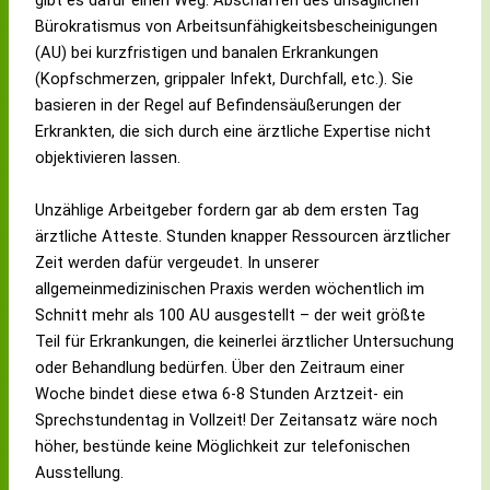
gibt es dafür einen Weg: Abschaffen des unsäglichen
n
:
b
m
–
!
i
s
0
0
Bürokratismus von Arbeitsunfähigkeitsbescheinigungen
d
D
r
–
P
t
–
2
2
e
r
a
P
r
a
L
6
6
(AU) bei kurzfristigen und banalen Erkrankungen
n
.
u
r
a
g
e
n
a
(Kopfschmerzen, grippaler Infekt, Durchfall, etc.). Sie
Ü
J
c
a
x
,
n
u
b
basieren in der Regel auf Befindensäußerungen der
b
o
h
x
i
1
a
r
1
e
a
t
i
s
7
F
v
3
Erkrankten, die sich durch eine ärztliche Expertise nicht
r
n
P
s
a
.
i
o
:
objektivieren lassen.
h
a
f
a
m
7
s
r
0
o
G
l
m
1
.
c
m
0
l
r
e
5
5
a
h
i
U
Unzählige Arbeitgeber fordern gar ab dem ersten Tag
v
u
g
.
.
b
e
t
h
ärztliche Atteste. Stunden knapper Ressourcen ärztlicher
o
p
e
6
5
1
r
t
r
Zeit werden dafür vergeudet. In unserer
r
s
.
.
.
2
a
a
g
g
v
P
g
2
:
l
g
e
allgemeinmedizinischen Praxis werden wöchentlich im
a
e
r
e
0
0
s
s
s
Schnitt mehr als 100 AU ausgestellt – der weit größte
n
r
a
s
2
0
F
g
c
Teil für Erkrankungen, die keinerlei ärztlicher Untersuchung
g
l
x
c
6
U
a
e
h
ä
i
h
g
h
m
ö
l
oder Behandlung bedürfen. Über den Zeitraum einer
s
s
l
e
r
u
f
o
Woche bindet diese etwa 6-8 Stunden Arztzeit- ein
s
a
o
s
g
l
f
s
Sprechstundentag in Vollzeit! Der Zeitansatz wäre noch
t
m
s
c
e
a
n
s
u
1
s
h
s
n
e
e
höher, bestünde keine Möglichkeit zur telefonischen
n
9
e
l
c
t
t
n
Ausstellung.
s
.
n
o
h
i
!
!