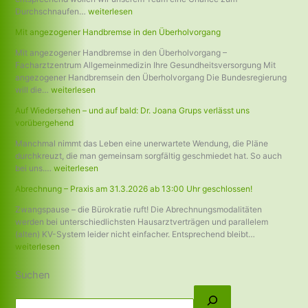
Durchschnaufen…
weiterlesen
Mit angezogener Handbremse in den Überholvorgang
Mit angezogener Handbremse in den Überholvorgang –
Facharztzentrum Allgemeinmedizin Ihre Gesundheitsversorgung Mit
angezogener Handbremsein den Überholvorgang Die Bundesregierung
will die…
weiterlesen
Auf Wiedersehen – und auf bald: Dr. Joana Grups verlässt uns
vorübergehend
Manchmal nimmt das Leben eine unerwartete Wendung, die Pläne
durchkreuzt, die man gemeinsam sorgfältig geschmiedet hat. So auch
bei uns.…
weiterlesen
Abrechnung – Praxis am 31.3.2026 ab 13:00 Uhr geschlossen!
Zwangspause – die Bürokratie ruft! Die Abrechnungsmodalitäten
werden bei unterschiedlichsten Hausarztverträgen und parallelem
(alten) KV-System leider nicht einfacher. Entsprechend bleibt…
weiterlesen
Suchen