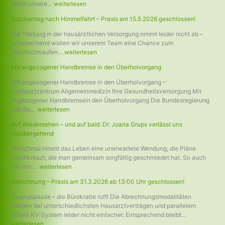
bleibt unsere…
weiterlesen
Brückentag nach Himmelfahrt – Praxis am 15.5.2026 geschlossen!
Die Taktung in der hausärztlichen Versorgung nimmt leider nicht ab –
entsprechend wollen wir unserem Team eine Chance zum
Durchschnaufen…
weiterlesen
Mit angezogener Handbremse in den Überholvorgang
Mit angezogener Handbremse in den Überholvorgang –
Facharztzentrum Allgemeinmedizin Ihre Gesundheitsversorgung Mit
angezogener Handbremsein den Überholvorgang Die Bundesregierung
will die…
weiterlesen
Auf Wiedersehen – und auf bald: Dr. Joana Grups verlässt uns
vorübergehend
Manchmal nimmt das Leben eine unerwartete Wendung, die Pläne
durchkreuzt, die man gemeinsam sorgfältig geschmiedet hat. So auch
bei uns.…
weiterlesen
Abrechnung – Praxis am 31.3.2026 ab 13:00 Uhr geschlossen!
Zwangspause – die Bürokratie ruft! Die Abrechnungsmodalitäten
werden bei unterschiedlichsten Hausarztverträgen und parallelem
(alten) KV-System leider nicht einfacher. Entsprechend bleibt…
weiterlesen