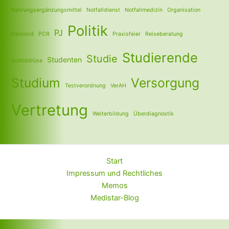
Nahrungsergänzungsmittel
Notfalldienst
Notfallmedizin
Organisation
Politik
PJ
Paxlovid
PCR
Praxisfeier
Reiseberatung
Studierende
Studie
Studenten
Schilddrüse
Studium
Versorgung
Testverordnung
VerAH
Vertretung
Weiterbildung
Überdiagnostik
Start
Impressum und Rechtliches
Memos
Medistar-Blog