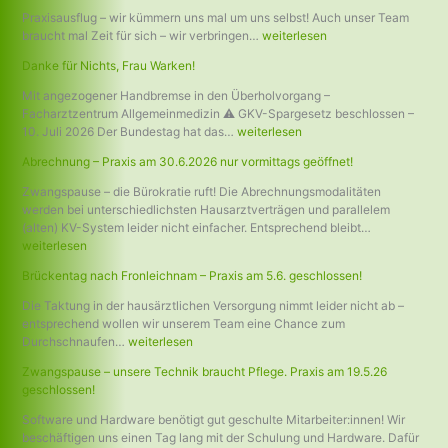
Praxisausflug – wir kümmern uns mal um uns selbst! Auch unser Team
braucht mal Zeit für sich – wir verbringen…
weiterlesen
Danke für Nichts, Frau Warken!
Mit angezogener Handbremse in den Überholvorgang –
Facharztzentrum Allgemeinmedizin ⚠ GKV-Spargesetz beschlossen –
10. Juli 2026 Der Bundestag hat das…
weiterlesen
Abrechnung – Praxis am 30.6.2026 nur vormittags geöffnet!
Zwangspause – die Bürokratie ruft! Die Abrechnungsmodalitäten
werden bei unterschiedlichsten Hausarztverträgen und parallelem
(alten) KV-System leider nicht einfacher. Entsprechend bleibt…
weiterlesen
Brückentag nach Fronleichnam – Praxis am 5.6. geschlossen!
Die Taktung in der hausärztlichen Versorgung nimmt leider nicht ab –
entsprechend wollen wir unserem Team eine Chance zum
Durchschnaufen…
weiterlesen
Zwangspause – unsere Technik braucht Pflege. Praxis am 19.5.26
geschlossen!
Software und Hardware benötigt gut geschulte Mitarbeiter:innen! Wir
beschäftigen uns einen Tag lang mit der Schulung und Hardware. Dafür