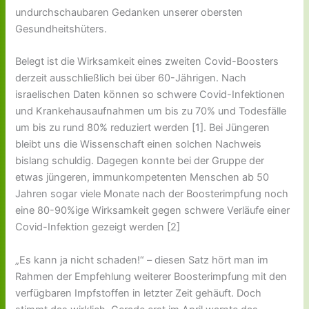
v
5
!
s
l
n
undurchschaubaren Gedanken unserer obersten
o
.
s
o
i
Gesundheitshüters.
r
2
e
s
m
ü
6
n
s
T
b
g
!
e
e
Belegt ist die Wirksamkeit eines zweiten Covid-Boosters
e
e
n
a
derzeit ausschließlich bei über 60-Jährigen. Nach
r
s
!
m
israelischen Daten können so schwere Covid-Infektionen
g
c
!
e
h
und Krankehausaufnahmen um bis zu 70% und Todesfälle
h
l
um bis zu rund 80% reduziert werden [1]. Bei Jüngeren
e
o
bleibt uns die Wissenschaft einen solchen Nachweis
n
s
d
s
bislang schuldig. Dagegen konnte bei der Gruppe der
e
etwas jüngeren, immunkompetenten Menschen ab 50
n
Jahren sogar viele Monate nach der Boosterimpfung noch
!
eine 80-90%ige Wirksamkeit gegen schwere Verläufe einer
Covid-Infektion gezeigt werden [2]
„Es kann ja nicht schaden!“ – diesen Satz hört man im
Rahmen der Empfehlung weiterer Boosterimpfung mit den
verfügbaren Impfstoffen in letzter Zeit gehäuft. Doch