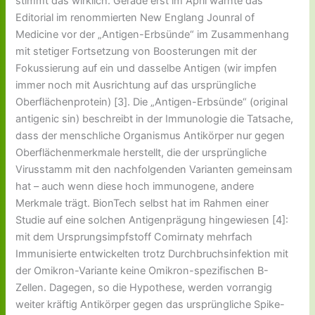
stimmt das wirklich. Gerade erst im April warnte das
Editorial im renommierten New Englang Jounral of
Medicine vor der „Antigen-Erbsünde“ im Zusammenhang
mit stetiger Fortsetzung von Boosterungen mit der
Fokussierung auf ein und dasselbe Antigen (wir impfen
immer noch mit Ausrichtung auf das ursprüngliche
Oberflächenprotein) [3]. Die „Antigen-Erbsünde“ (original
antigenic sin) beschreibt in der Immunologie die Tatsache,
dass der menschliche Organismus Antikörper nur gegen
Oberflächenmerkmale herstellt, die der ursprüngliche
Virusstamm mit den nachfolgenden Varianten gemeinsam
hat – auch wenn diese hoch immunogene, andere
Merkmale trägt. BionTech selbst hat im Rahmen einer
Studie auf eine solchen Antigenprägung hingewiesen [4]:
mit dem Ursprungsimpfstoff Comirnaty mehrfach
Immunisierte entwickelten trotz Durchbruchsinfektion mit
der Omikron-Variante keine Omikron-spezifischen B-
Zellen. Dagegen, so die Hypothese, werden vorrangig
weiter kräftig Antikörper gegen das ursprüngliche Spike-