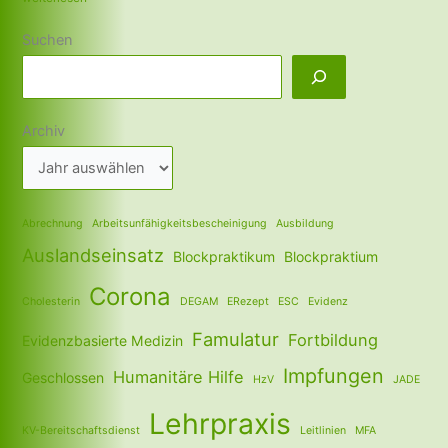
Suchen
Archiv
Abrechnung
Arbeitsunfähigkeitsbescheinigung
Ausbildung
Auslandseinsatz
Blockpraktikum
Blockpraktium
Corona
Cholesterin
DEGAM
ERezept
ESC
Evidenz
Famulatur
Fortbildung
Evidenzbasierte Medizin
Impfungen
Humanitäre Hilfe
Geschlossen
HzV
JADE
Lehrpraxis
KV-Bereitschaftsdienst
Leitlinien
MFA