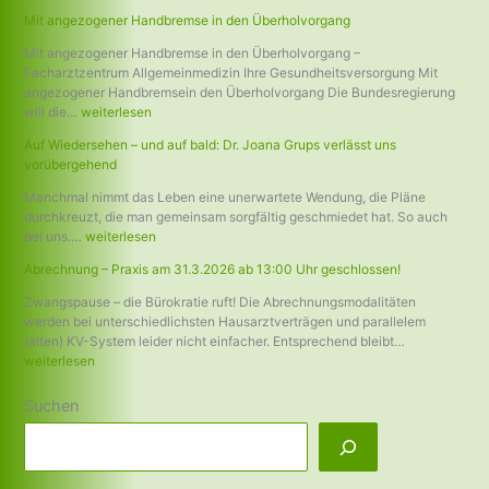
Mit angezogener Handbremse in den Überholvorgang
Mit angezogener Handbremse in den Überholvorgang –
Facharztzentrum Allgemeinmedizin Ihre Gesundheitsversorgung Mit
angezogener Handbremsein den Überholvorgang Die Bundesregierung
will die…
weiterlesen
Auf Wiedersehen – und auf bald: Dr. Joana Grups verlässt uns
vorübergehend
Manchmal nimmt das Leben eine unerwartete Wendung, die Pläne
durchkreuzt, die man gemeinsam sorgfältig geschmiedet hat. So auch
bei uns.…
weiterlesen
Abrechnung – Praxis am 31.3.2026 ab 13:00 Uhr geschlossen!
Zwangspause – die Bürokratie ruft! Die Abrechnungsmodalitäten
werden bei unterschiedlichsten Hausarztverträgen und parallelem
(alten) KV-System leider nicht einfacher. Entsprechend bleibt…
weiterlesen
Suchen