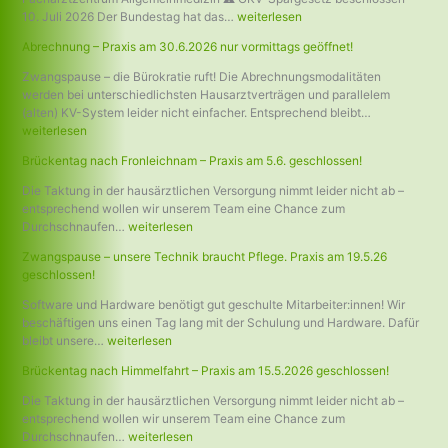
v
5
!
s
l
n
10. Juli 2026 Der Bundestag hat das…
weiterlesen
o
.
s
o
i
Abrechnung – Praxis am 30.6.2026 nur vormittags geöffnet!
r
2
e
s
m
ü
6
n
s
T
Zwangspause – die Bürokratie ruft! Die Abrechnungsmodalitäten
b
g
!
e
e
werden bei unterschiedlichsten Hausarztverträgen und parallelem
e
e
n
a
(alten) KV-System leider nicht einfacher. Entsprechend bleibt…
r
s
!
m
weiterlesen
g
c
!
e
h
Brückentag nach Fronleichnam – Praxis am 5.6. geschlossen!
h
l
Die Taktung in der hausärztlichen Versorgung nimmt leider nicht ab –
e
o
entsprechend wollen wir unserem Team eine Chance zum
n
s
Durchschnaufen…
weiterlesen
d
s
e
Zwangspause – unsere Technik braucht Pflege. Praxis am 19.5.26
n
geschlossen!
!
Software und Hardware benötigt gut geschulte Mitarbeiter:innen! Wir
beschäftigen uns einen Tag lang mit der Schulung und Hardware. Dafür
bleibt unsere…
weiterlesen
Brückentag nach Himmelfahrt – Praxis am 15.5.2026 geschlossen!
Die Taktung in der hausärztlichen Versorgung nimmt leider nicht ab –
entsprechend wollen wir unserem Team eine Chance zum
Durchschnaufen…
weiterlesen