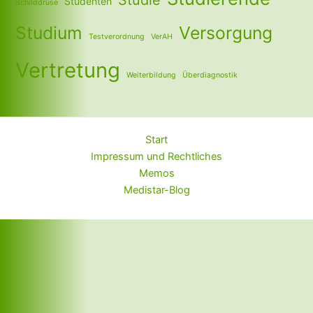
Studie
Studenten
Schilddrüse
Studium
Versorgung
Testverordnung
VerAH
Vertretung
Weiterbildung
Überdiagnostik
Start
Impressum und Rechtliches
Memos
Medistar-Blog