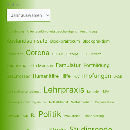
Archiv
Abrechnung
Arbeitsunfähigkeitsbescheinigung
Ausbildung
Auslandseinsatz
Blockpraktikum
Blockpraktium
Corona
Cholesterin
DEGAM
ERezept
ESC
Evidenz
Famulatur
Fortbildung
Evidenzbasierte Medizin
Impfungen
Humanitäre Hilfe
Geschlossen
HzV
JADE
Lehrpraxis
KV-Bereitschaftsdienst
Leitlinien
MFA
Nahrungsergänzungsmittel
Notfalldienst
Notfallmedizin
Organisation
Politik
PJ
Paxlovid
PCR
Praxisfeier
Reiseberatung
Studierende