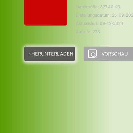
Dateigröße: 827.40 KB
Erstellungsdatum: 25-09-20
Aktualisiert: 09-12-2024
Aufrufe: 278
HERUNTERLADEN
VORSCHAU