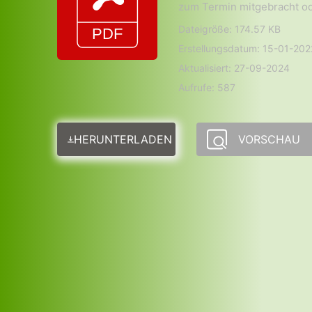
zum Termin mitgebracht od
Dateigröße: 174.57 KB
Erstellungsdatum: 15-01-202
Aktualisiert: 27-09-2024
Aufrufe: 587
HERUNTERLADEN
VORSCHAU